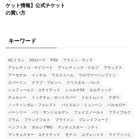
ケット情報】公式チケット
の買い方
キーワード
ACミラン
ASローマ
PSV
アストン・ヴィラ
アトレティコ・マドリード
アトレティック・クルブ
アヤックス
アーセナル
インテル
ウエストハム
ウルヴァーハンプトン
エバートン
クラブ・ブルッヘ
クリスタル・パレス
シェフィールド・ユナイテッド
シャルケ04
セルティック
チェルシー
トッテナム・ホットスパー
ドルトムント
ナポリ
ノッティンガム・フォレスト
バイエルン・ミュンヘン
バルセロナ
バーンリー
パリ・サンジェルマン
フェイエノールト
フライブルク
フラム
フランクフルト
ブライトン
ブレントフォード
ベンフィカ
ボルシアMG
マンチェスター・シティ
マンチェスター・ユナイテッド
モナコ
ユヴェントス
ライプツィヒ